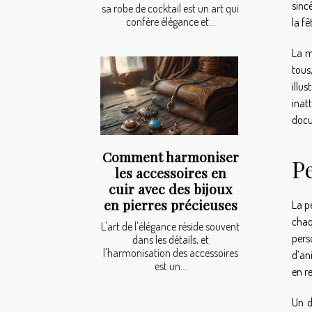
sinc
sa robe de cocktail est un art qui
confère élégance et...
la f
La m
tous
illu
inat
docu
Comment harmoniser
Pe
les accessoires en
cuir avec des bijoux
en pierres précieuses
La p
chaq
L'art de l'élégance réside souvent
pers
dans les détails, et
l'harmonisation des accessoires
d’ani
est un...
en r
Un d