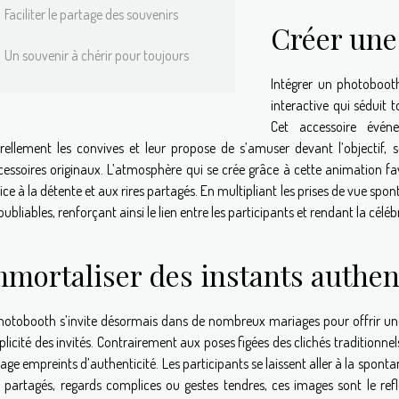
Faciliter le partage des souvenirs
Créer une
Un souvenir à chérir pour toujours
Intégrer un photoboot
interactive qui séduit t
Cet accessoire évén
rellement les convives et leur propose de s’amuser devant l’objectif,
cessoires originaux. L’atmosphère qui se crée grâce à cette animation fav
ice à la détente et aux rires partagés. En multipliant les prises de vue sp
noubliables, renforçant ainsi le lien entre les participants et rendant la c
mmortaliser des instants authe
hotobooth s’invite désormais dans de nombreux mariages pour offrir une 
licité des invités. Contrairement aux poses figées des clichés traditionne
age empreints d’authenticité. Les participants se laissent aller à la spont
s partagés, regards complices ou gestes tendres, ces images sont le ref