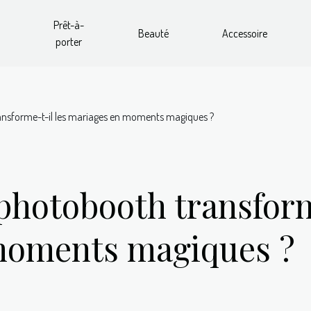
Prêt-à-
Beauté
Accessoire
porter
sforme-t-il les mariages en moments magiques ?
otobooth transforme
moments magiques ?