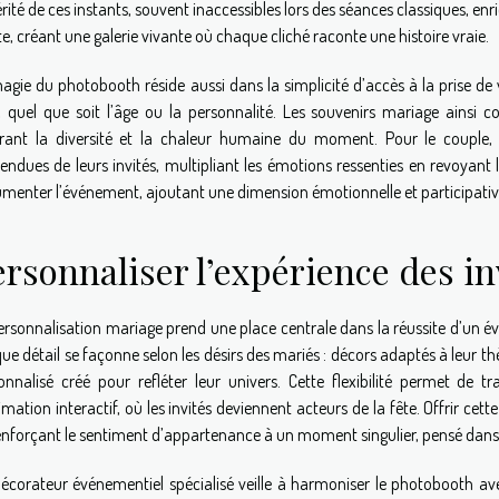
érité de ces instants, souvent inaccessibles lors des séances classiques, enr
ête, créant une galerie vivante où chaque cliché raconte une histoire vraie.
agie du photobooth réside aussi dans la simplicité d’accès à la prise de
, quel que soit l’âge ou la personnalité. Les souvenirs mariage ainsi c
strant la diversité et la chaleur humaine du moment. Pour le couple,
tendues de leurs invités, multipliant les émotions ressenties en revoyant 
menter l’événement, ajoutant une dimension émotionnelle et participative
rsonnaliser l’expérience des in
ersonnalisation mariage prend une place centrale dans la réussite d’un
ue détail se façonne selon les désirs des mariés : décors adaptés à leur 
onnalisé créé pour refléter leur univers. Cette flexibilité permet de 
mation interactif, où les invités deviennent acteurs de la fête. Offrir cette
enforçant le sentiment d’appartenance à un moment singulier, pensé dans 
écorateur événementiel spécialisé veille à harmoniser le photobooth a