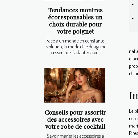
Tendances montres
écoresponsables un
choix durable pour
votre poignet
Face à un monde en constante
évolution, la mode et le design ne
natu
cessent de s'adapter aux...
d’ac
prop
et i
I
Le p
Conseils pour assortir
des accessoires avec
comp
votre robe de cocktail
mari
Rire
Savoir marier les accessoires à