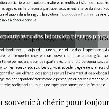
ntion particulière aux couleurs, matières et motifs utilisés. Les accesso
 les âges et invite chacun à participer activement à la célébration. Po
onnalisation dans la région, la solution
Photobooth à Montreal
s’avère i
bliable à chaque convive.
ciliter le partage des souvenirs
 choix durable pour votre poignet
 avec votre robe de cocktail
 cuir avec des bijoux en pierres préci
hotobooth occupe aujourd’hui une place centrale dans l’expérience digital
urer et d’emporter chez eux un souvenir mariage unique grâce au ti
antanée permet à chacun de repartir avec une photo personnalisée, vérit
o sur les réseaux sociaux. Les convives accèdent également à leurs cli
ionnel en leur offrant l’occasion de revivre l’événement et de prolonge
age rapide et spontané transforme la perception du souvenir mariage, le re
 entre les participants autour d’une expérience commune et mémorable.
n souvenir à chérir pour toujou