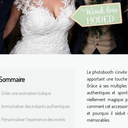
Le photobooth s'invit
Sommaire
apportant une touche d
Grâce à ses multiples 
authentiques et spont
Créer une animation ludique
réellement magique p
Immortaliser des instants authentiques
comment cet accessoir
et pourquoi il séduit
Personnaliser l’expérience des invités
mémorables.