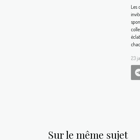
Les 
invi
spon
coll
écla
chac
23 j
Sur le même sujet